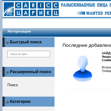
Авторизация
Быстрый поиск
Последние добавле
ЗАЙД
Умара
Соибж
Возрас
Гражд
Расширенный поиск
Поиск
Категории